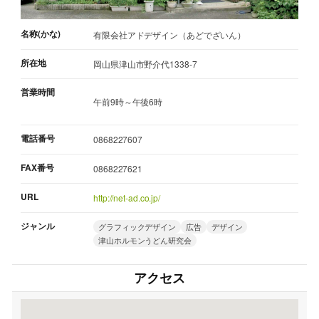
名称(かな)
有限会社アドデザイン（あどでざいん）
所在地
岡山県津山市野介代1338-7
営業時間
午前9時～午後6時
電話番号
0868227607
FAX番号
0868227621
URL
http://net-ad.co.jp/
ジャンル
グラフィックデザイン
広告
デザイン
津山ホルモンうどん研究会
アクセス