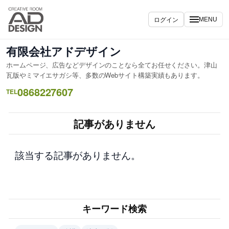
内
容
ログイン
MENU
を
ス
有限会社アドデザイン
キ
ホームページ、広告などデザインのことなら全てお任せください。津山
ッ
瓦版やミマイエサガシ等、多数のWebサイト構築実績もあります。
プ
0868227607
TEL
記事がありません
該当する記事がありません。
キーワード検索