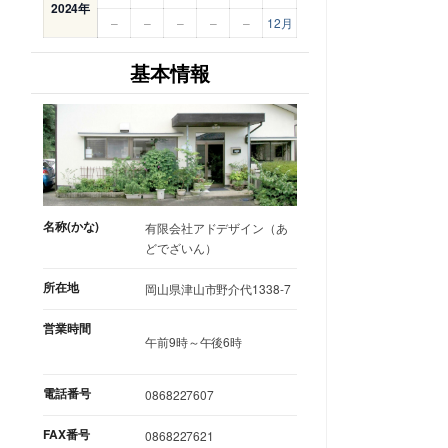
2024年
–
–
–
–
–
12月
基本情報
名称(かな)
有限会社アドデザイン（あ
どでざいん）
所在地
岡山県津山市野介代1338-7
営業時間
午前9時～午後6時
電話番号
0868227607
FAX番号
0868227621