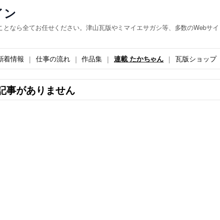
イン
ことなら全てお任せください。津山瓦版やミマイエサガシ等、多数のWebサイ
新着情報
仕事の流れ
作品集
連載 たかちゃん
瓦版ショップ
記事がありません