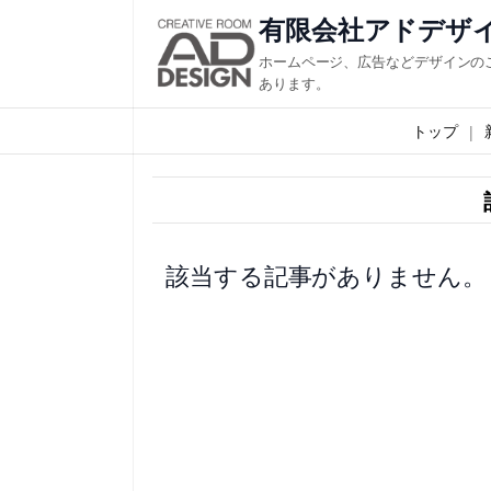
内
有限会社アドデザ
容
ホームページ、広告などデザインの
を
あります。
ス
トップ
キ
ッ
プ
該当する記事がありません。