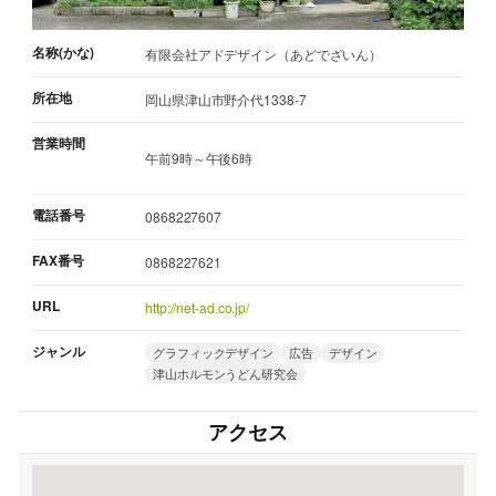
名称(かな)
有限会社アドデザイン（あどでざいん）
所在地
岡山県津山市野介代1338-7
営業時間
午前9時～午後6時
電話番号
0868227607
FAX番号
0868227621
URL
http://net-ad.co.jp/
ジャンル
グラフィックデザイン
広告
デザイン
津山ホルモンうどん研究会
アクセス