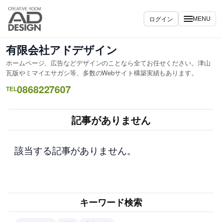
内
容
ログイン
MENU
を
ス
有限会社アドデザイン
キ
ホームページ、広告などデザインのことなら全てお任せください。津山
ッ
瓦版やミマイエサガシ等、多数のWebサイト構築実績もあります。
プ
0868227607
TEL
記事がありません
該当する記事がありません。
キーワード検索