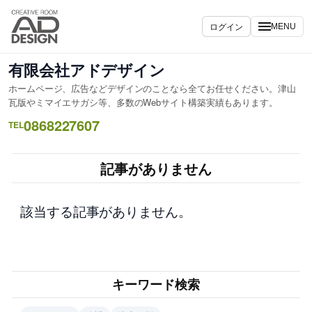
内
容
ログイン
MENU
を
ス
有限会社アドデザイン
キ
ホームページ、広告などデザインのことなら全てお任せください。津山
ッ
瓦版やミマイエサガシ等、多数のWebサイト構築実績もあります。
プ
0868227607
TEL
記事がありません
該当する記事がありません。
キーワード検索