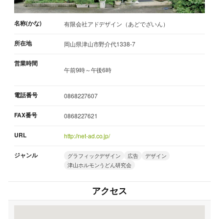
名称(かな)
有限会社アドデザイン（あどでざいん）
所在地
岡山県津山市野介代1338-7
営業時間
午前9時～午後6時
電話番号
0868227607
FAX番号
0868227621
URL
http://net-ad.co.jp/
ジャンル
グラフィックデザイン
広告
デザイン
津山ホルモンうどん研究会
アクセス