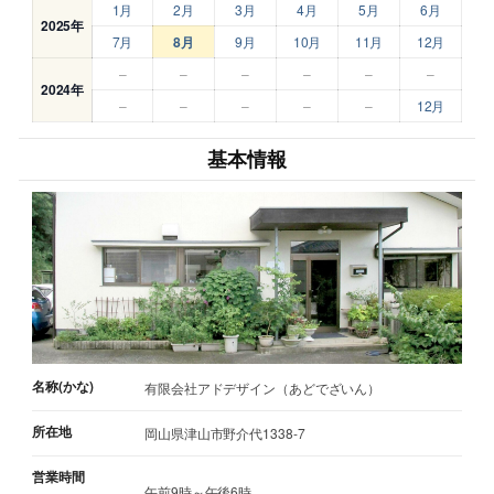
1月
2月
3月
4月
5月
6月
2025年
7月
8月
9月
10月
11月
12月
–
–
–
–
–
–
2024年
–
–
–
–
–
12月
基本情報
名称(かな)
有限会社アドデザイン（あどでざいん）
所在地
岡山県津山市野介代1338-7
営業時間
午前9時～午後6時