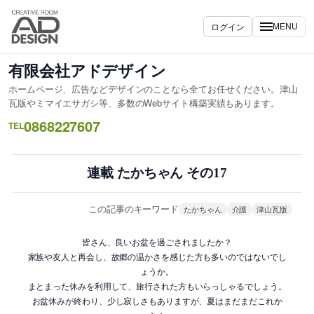
内
容
ログイン
MENU
を
ス
有限会社アドデザイン
キ
ホームページ、広告などデザインのことなら全てお任せください。津山
ッ
瓦版やミマイエサガシ等、多数のWebサイト構築実績もあります。
プ
0868227607
TEL
連載 たかちゃん その17
この記事のキーワード
たかちゃん
介護
津山瓦版
皆さん、良いお盆を過ごされましたか？
家族や友人と再会し、故郷の温かさを感じた方も多いのではないでし
ょうか。
まとまった休みを利用して、旅行された方もいらっしゃるでしょう。
お盆休みが終わり、少し寂しさもありますが、夏はまだまだこれか