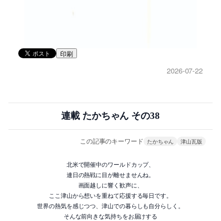
印刷
2026-07-22
連載 たかちゃん その38
この記事のキーワード
たかちゃん
津山瓦版
北米で開催中のワールドカップ、
連日の熱戦に目が離せませんね。
画面越しに響く歓声に、
ここ津山から想いを重ねて応援する毎日です。
世界の熱気を感じつつ、津山での暮らしも自分らしく。
そんな前向きな気持ちをお届けする