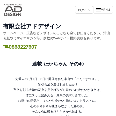
内
容
ログイン
MENU
を
ス
有限会社アドデザイン
キ
ホームページ、広告などデザインのことなら全てお任せください。津山
ッ
瓦版やミマイエサガシ等、多数のWebサイト構築実績もあります。
プ
0868227607
TEL
連載 たかちゃん その40
先週末の8月1日・2日に開催された津山の「ごんごまつり」、
皆様も足を運ばれましたか？
夜空を彩る大輪の花火を見上げながら味わった冷たいかき氷は、
体にスッと染み入る、最高の美味しさでした。
お祭りの熱気と、ひんやり冷たい甘味のコントラストに、
心のドキドキが止まらなかった夏の夜。
そんな心に残るひとときから始まる、