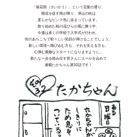
「催花雨（さいかう）」という言葉の通り、
開花を促す雨が降り、津山の街は
柔らかなピンク色に染まっています。
散り始めた桜の花びらが風に舞う中、
今週は多くの学校で入学式が行われ、
街のあちこちで初々しい笑顔が弾けることでしょう。
新しい環境へ飛び込む方も、それを支える方も、
心弾む素敵なスタートになりますように。
新たな一歩を踏み出す皆さんにエールを込めて
連載たかちゃん第32話です！