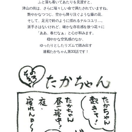
ふと落ち着いてあたりを見渡すと、
津山の街は、さらに瑞々しい命で満たされていますね。
艶やかなつつじ、空から降り注ぐような藤の花、
そして、足元で鈴のように揺れるナルコユリ…。
派手さはないけれど、確かな存在感を放つ花々に
「ああ、春だなぁ」と心が和みます。
穏やかな空気感のなか、
ゆったりとしたリズムで踏み出す
連載たかちゃん第33話です！